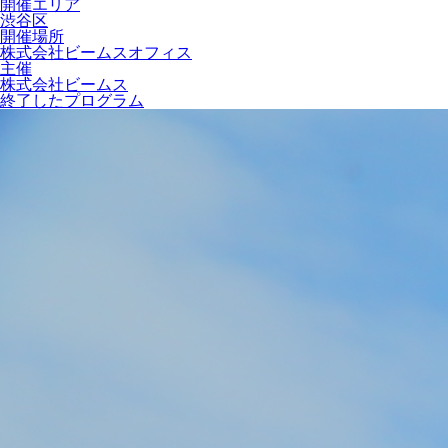
開催エリア
渋谷区
開催場所
株式会社ビームスオフィス
主催
株式会社ビームス
終了したプログラム