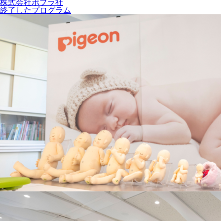
株式会社ポプラ社
終了したプログラム