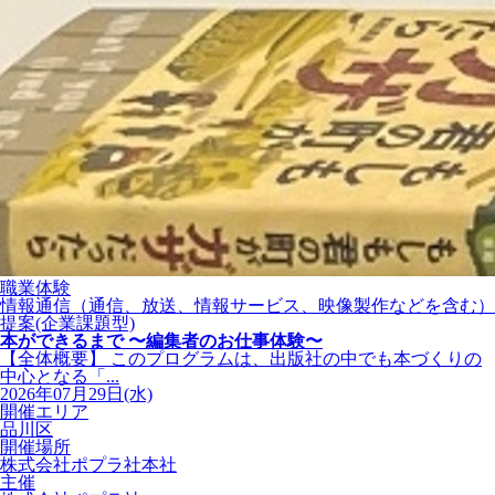
職業体験
情報通信（通信、放送、情報サービス、映像製作などを含む）
提案(企業課題型)
本ができるまで 〜編集者のお仕事体験〜
【全体概要】 このプログラムは、出版社の中でも本づくりの
中心となる「...
2026年07月29日(水)
開催エリア
品川区
開催場所
株式会社ポプラ社本社
主催