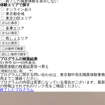
終了した職業体験を表示しない
体験エリアで探す
オンラインあり
東京都全域
東京23区エリア
さらに表示
多摩エリア
さらに表示
島しょエリア
さらに表示
詳しい条件で探す
プログラムの検索結果
93
件中
81〜93件表示
職業体験の検索結果
並べ替え
プログラムに関する問い合わせは、東京都中高生職業体験事務
局までご連絡ください。
プログラムの内容は変更になっている場合がございます。最新
の情報はそれぞれのリンク先をご確認ください。
終了したプログラム