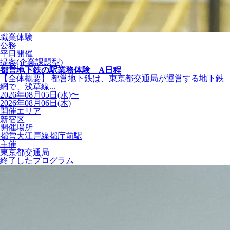
職業体験
公務
平日開催
提案(企業課題型)
都営地下鉄の駅業務体験 A日程
【全体概要】 都営地下鉄は、東京都交通局が運営する地下鉄
網で、浅草線...
2026年08月05日(水)〜
2026年08月06日(木)
開催エリア
新宿区
開催場所
都営大江戸線都庁前駅
主催
東京都交通局
終了したプログラム