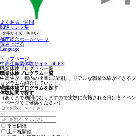
よくあるご質問
関連リンク集
文字サイズ・色合い
都庁総合ホームページ
読み上げる
Language
トップページ
中高生職業体験サイト Job EX
職業体験プログラム一覧
職業体験プログラム一覧
中高生が、都内の企業に訪問し、リアルな職業体験ができるプ
ログラムを紹介しています。
職業体験プログラムを探す
体験期間で探す
（あくまで期間になりますので実際に実施される日は各イベン
トページでご確認ください）
～
平日開催
土日祝開催