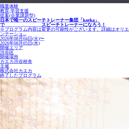
職業体験
教育,学習支援
提案(企業課題型)
日本で唯一のスピーチトレーナー集団「kaeka」
で スピーチトレーナーになろう！
※プログラム内容は変更の可能性がございます。詳細はオリエ
ンテーショ...
2026年08月04日(火)〜
2026年08月05日(水)
開催エリア
渋谷区
開催場所
カエカ渋谷校舎
主催
株式会社カエカ
終了したプログラム