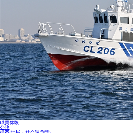
職業体験
公務
提案(地域・社会課題型)