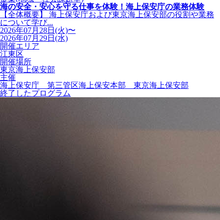
海の安全・安心を守る仕事を体験！海上保安庁の業務体験
【全体概要】 海上保安庁および東京海上保安部の役割や業務
について学び...
2026年07月28日(火)〜
2026年07月29日(水)
開催エリア
江東区
開催場所
東京海上保安部
主催
海上保安庁 第三管区海上保安本部 東京海上保安部
終了したプログラム