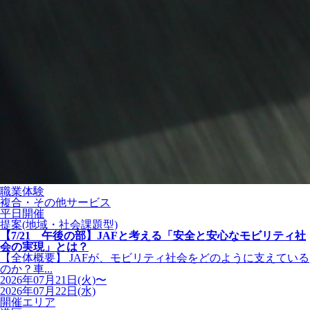
職業体験
複合・その他サービス
平日開催
提案(地域・社会課題型)
【7/21 午後の部】JAFと考える「安全と安心なモビリティ社
会の実現」とは？
【全体概要】 JAFが、モビリティ社会をどのように支えている
のか？車...
2026年07月21日(火)〜
2026年07月22日(水)
開催エリア