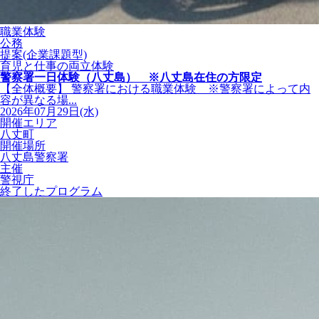
職業体験
公務
提案(企業課題型)
育児と仕事の両立体験
警察署一日体験（八丈島） ※八丈島在住の方限定
【全体概要】 警察署における職業体験 ※警察署によって内
容が異なる場...
2026年07月29日(水)
開催エリア
八丈町
開催場所
八丈島警察署
主催
警視庁
終了したプログラム