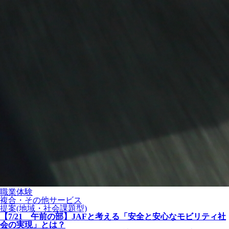
職業体験
複合・その他サービス
提案(地域・社会課題型)
【7/21 午前の部】JAFと考える「安全と安心なモビリティ社
会の実現」とは？