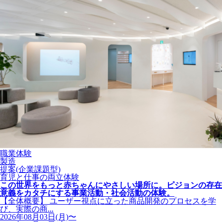
職業体験
製造
提案(企業課題型)
育児と仕事の両立体験
この世界をもっと赤ちゃんにやさしい場所に。ピジョンの存在
意義をカタチにする事業活動・社会活動の体験。
【全体概要】 ユーザー視点に立った商品開発のプロセスを学
び、実際の商...
2026年08月03日(月)〜