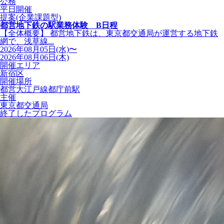
公務
平日開催
提案(企業課題型)
都営地下鉄の駅業務体験 B日程
【全体概要】 都営地下鉄は、東京都交通局が運営する地下鉄
網で、浅草線...
2026年08月05日(水)〜
2026年08月06日(木)
開催エリア
新宿区
開催場所
都営大江戸線都庁前駅
主催
東京都交通局
終了したプログラム