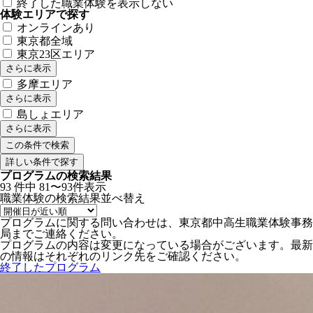
終了した職業体験を表示しない
体験エリアで探す
オンラインあり
東京都全域
東京23区エリア
さらに表示
多摩エリア
さらに表示
島しょエリア
さらに表示
詳しい条件で探す
プログラムの検索結果
93
件中
81〜93件表示
職業体験の検索結果
並べ替え
プログラムに関する問い合わせは、東京都中高生職業体験事務
局までご連絡ください。
プログラムの内容は変更になっている場合がございます。最新
の情報はそれぞれのリンク先をご確認ください。
終了したプログラム