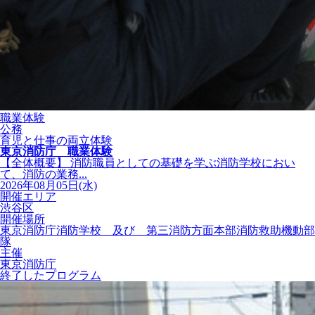
職業体験
公務
育児と仕事の両立体験
東京消防庁 職業体験
【全体概要】 消防職員としての基礎を学ぶ消防学校におい
て、消防の業務...
2026年08月05日(水)
開催エリア
渋谷区
開催場所
東京消防庁消防学校 及び 第三消防方面本部消防救助機動部
隊
主催
東京消防庁
終了したプログラム