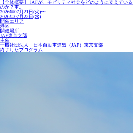
【全体概要】 JAFが、モビリティ社会をどのように支えている
のか？車...
2026年07月21日(火)〜
2026年07月22日(水)
開催エリア
港区
開催場所
JAF東京支部
主催
一般社団法人 日本自動車連盟（JAF）東京支部
終了したプログラム