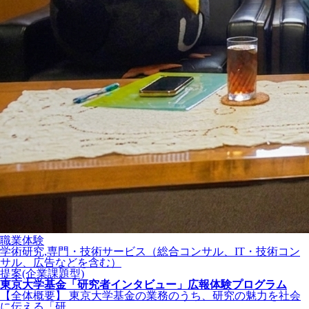
職業体験
学術研究,専門・技術サービス（総合コンサル、IT・技術コン
サル、広告などを含む）
提案(企業課題型)
東京大学基金「研究者インタビュー」広報体験プログラム
【全体概要】 東京大学基金の業務のうち、研究の魅力を社会
に伝える「研...