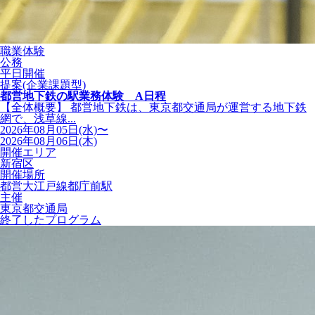
職業体験
公務
平日開催
提案(企業課題型)
都営地下鉄の駅業務体験 A日程
【全体概要】 都営地下鉄は、東京都交通局が運営する地下鉄
網で、浅草線...
2026年08月05日(水)〜
2026年08月06日(木)
開催エリア
新宿区
開催場所
都営大江戸線都庁前駅
主催
東京都交通局
終了したプログラム