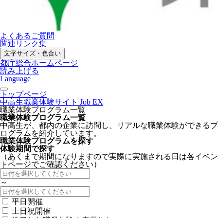
よくあるご質問
関連リンク集
文字サイズ・色合い
都庁総合ホームページ
読み上げる
Language
トップページ
中高生職業体験サイト Job EX
職業体験プログラム一覧
職業体験プログラム一覧
中高生が、都内の企業に訪問し、リアルな職業体験ができるプ
ログラムを紹介しています。
職業体験プログラムを探す
体験期間で探す
（あくまで期間になりますので実際に実施される日は各イベン
トページでご確認ください）
～
平日開催
土日祝開催