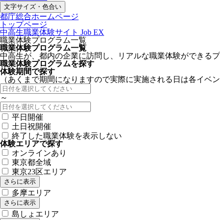
文字サイズ・色合い
都庁総合ホームページ
トップページ
中高生職業体験サイト Job EX
職業体験プログラム一覧
職業体験プログラム一覧
中高生が、都内の企業に訪問し、リアルな職業体験ができるプ
職業体験プログラムを探す
体験期間で探す
（あくまで期間になりますので実際に実施される日は各イベン
～
平日開催
土日祝開催
終了した職業体験を表示しない
体験エリアで探す
オンラインあり
東京都全域
東京23区エリア
さらに表示
多摩エリア
さらに表示
島しょエリア