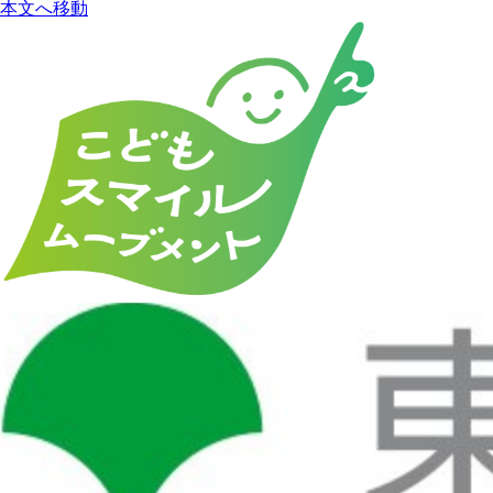
本文へ移動