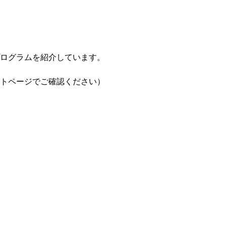
ログラムを紹介しています。
トページでご確認ください）