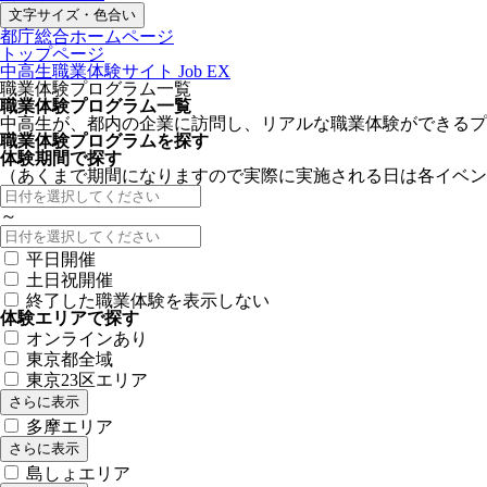
文字サイズ・色合い
都庁総合ホームページ
トップページ
中高生職業体験サイト Job EX
職業体験プログラム一覧
職業体験プログラム一覧
中高生が、都内の企業に訪問し、リアルな職業体験ができるプ
職業体験プログラムを探す
体験期間で探す
（あくまで期間になりますので実際に実施される日は各イベン
～
平日開催
土日祝開催
終了した職業体験を表示しない
体験エリアで探す
オンラインあり
東京都全域
東京23区エリア
さらに表示
多摩エリア
さらに表示
島しょエリア