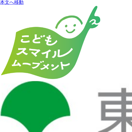
本文へ移動