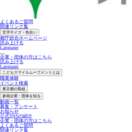
よくあるご質問
関連リンク集
文字サイズ・色合い
都庁総合ホームページ
読み上げる
Language
企業・団体の方はこちら
読み上げる
Language
こどもスマイル
ムーブメントとは
職業体験
イベント検索
東京都の取組
参画企業・
団体を知る
動画一覧
募集・
アンケート
お知らせ
公式SNS
の紹介
企業・団体の方
はこちら
よくあるご質問
関連リンク集