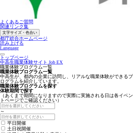
よくあるご質問
関連リンク集
文字サイズ・色合い
都庁総合ホームページ
読み上げる
Language
トップページ
中高生職業体験サイト Job EX
職業体験プログラム一覧
職業体験プログラム一覧
中高生が、都内の企業に訪問し、リアルな職業体験ができるプ
ログラムを紹介しています。
職業体験プログラムを探す
体験期間で探す
（あくまで期間になりますので実際に実施される日は各イベン
トページでご確認ください）
～
平日開催
土日祝開催