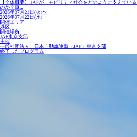
【全体概要】 JAFが、モビリティ社会をどのように支えている
のか？車...
2026年07月21日(火)〜
2026年07月22日(水)
開催エリア
港区
開催場所
JAF東京支部
主催
一般社団法人 日本自動車連盟（JAF）東京支部
終了したプログラム