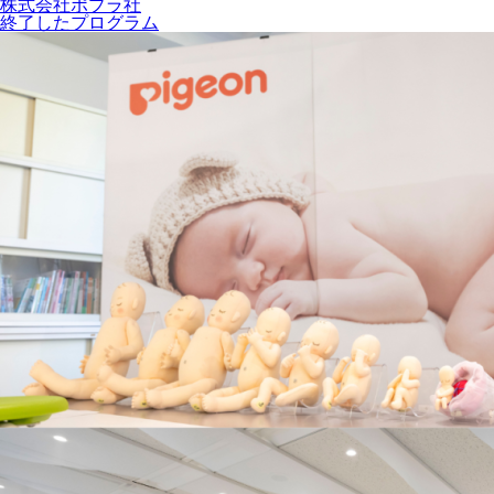
株式会社ポプラ社
終了したプログラム