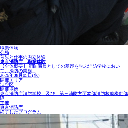
職業体験
公務
育児と仕事の両立体験
東京消防庁 職業体験
【全体概要】 消防職員としての基礎を学ぶ消防学校におい
て、消防の業務...
2026年08月05日(水)
開催エリア
渋谷区
開催場所
東京消防庁消防学校 及び 第三消防方面本部消防救助機動部
隊
主催
東京消防庁
終了したプログラム