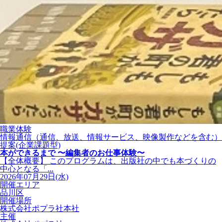
職業体験
情報通信（通信、放送、情報サービス、映像製作などを含む）
提案(企業課題型)
本ができるまで 〜編集者のお仕事体験〜
【全体概要】 このプログラムは、出版社の中でも本づくりの
中心となる「...
2026年07月29日(水)
開催エリア
品川区
開催場所
株式会社ポプラ社本社
主催