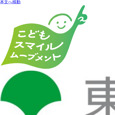
本文へ移動