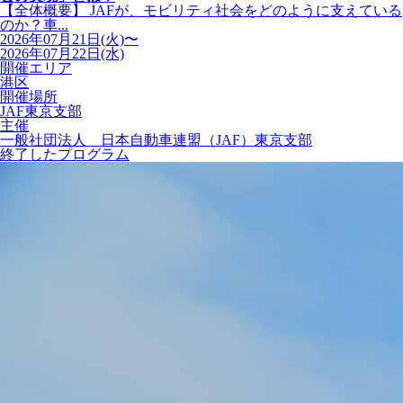
【全体概要】 JAFが、モビリティ社会をどのように支えている
のか？車...
2026年07月21日(火)〜
2026年07月22日(水)
開催エリア
港区
開催場所
JAF東京支部
主催
一般社団法人 日本自動車連盟（JAF）東京支部
終了したプログラム