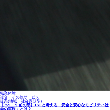
職業体験
複合・その他サービス
提案(地域・社会課題型)
【7/21 午前の部】JAFと考える「安全と安心なモビリティ社
会の実現」とは？