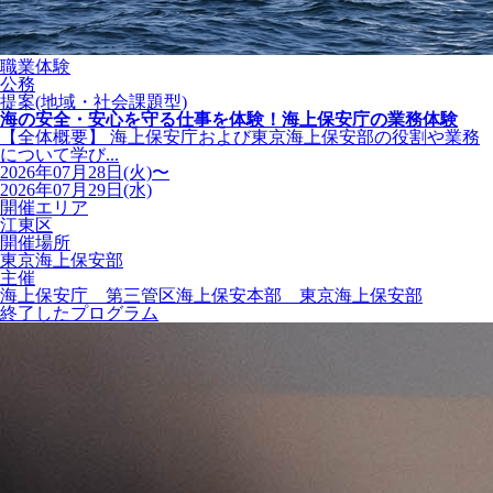
職業体験
公務
提案(地域・社会課題型)
海の安全・安心を守る仕事を体験！海上保安庁の業務体験
【全体概要】 海上保安庁および東京海上保安部の役割や業務
について学び...
2026年07月28日(火)〜
2026年07月29日(水)
開催エリア
江東区
開催場所
東京海上保安部
主催
海上保安庁 第三管区海上保安本部 東京海上保安部
終了したプログラム