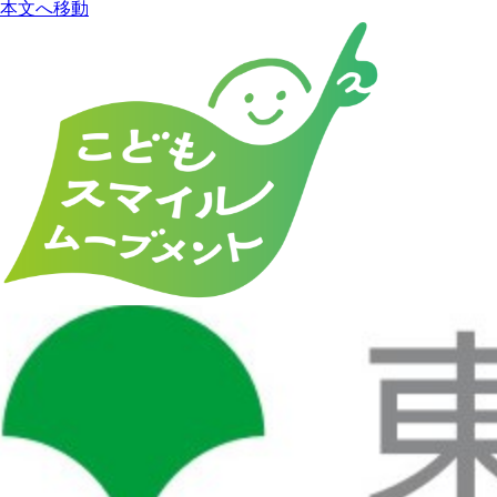
本文へ移動