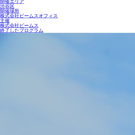
開催エリア
渋谷区
開催場所
株式会社ビームスオフィス
主催
株式会社ビームス
終了したプログラム