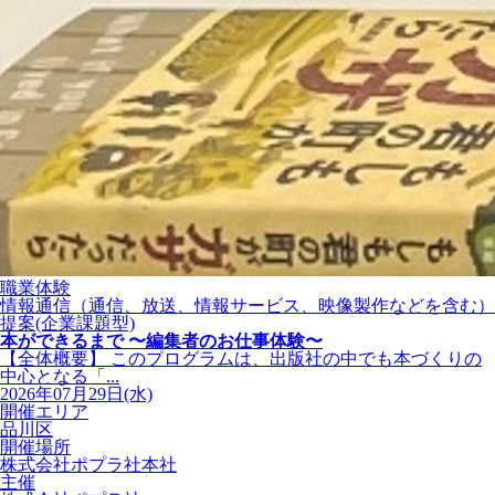
職業体験
情報通信（通信、放送、情報サービス、映像製作などを含む）
提案(企業課題型)
本ができるまで 〜編集者のお仕事体験〜
【全体概要】 このプログラムは、出版社の中でも本づくりの
中心となる「...
2026年07月29日(水)
開催エリア
品川区
開催場所
株式会社ポプラ社本社
主催