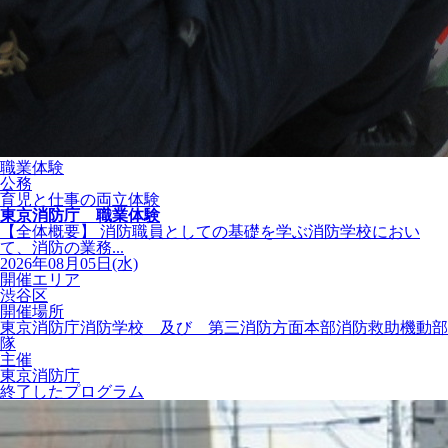
職業体験
公務
育児と仕事の両立体験
東京消防庁 職業体験
【全体概要】 消防職員としての基礎を学ぶ消防学校におい
て、消防の業務...
2026年08月05日(水)
開催エリア
渋谷区
開催場所
東京消防庁消防学校 及び 第三消防方面本部消防救助機動部
隊
主催
東京消防庁
終了したプログラム