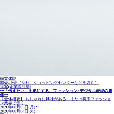
職業体験
卸売,小売（商社、ショッピングセンターなどを含む）
提案(企業課題型)
〜「伝えたい」を形にする。ファッション×デジタル表現の裏
側〜
【全体概要】 おしゃれに興味がある、または将来ファッショ
ン業界で働く...
2026年08月03日(月)〜
2026年08月04日(火)