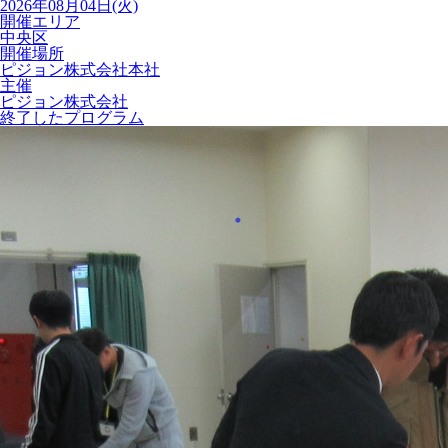
2026年08月04日(火)
開催エリア
中央区
開催場所
ピジョン株式会社本社
主催
ピジョン株式会社
終了したプログラム