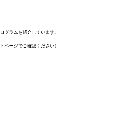
ログラムを紹介しています。
トページでご確認ください）