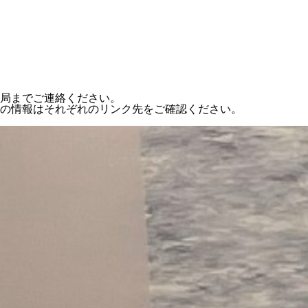
局までご連絡ください。
の情報はそれぞれのリンク先をご確認ください。