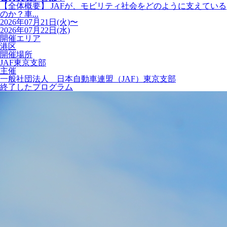
【全体概要】 JAFが、モビリティ社会をどのように支えている
のか？車...
2026年07月21日(火)〜
2026年07月22日(水)
開催エリア
港区
開催場所
JAF東京支部
主催
一般社団法人 日本自動車連盟（JAF）東京支部
終了したプログラム