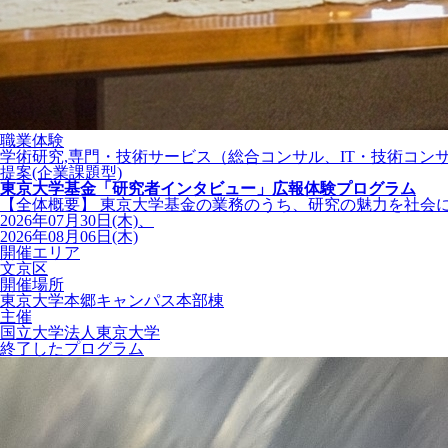
職業体験
学術研究,専門・技術サービス（総合コンサル、IT・技術コン
提案(企業課題型)
東京大学基金「研究者インタビュー」広報体験プログラム
【全体概要】 東京大学基金の業務のうち、研究の魅力を社会に伝
2026年07月30日(木)、
2026年08月06日(木)
開催エリア
文京区
開催場所
東京大学本郷キャンパス本部棟
主催
国立大学法人東京大学
終了したプログラム