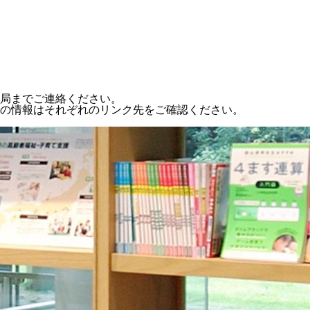
局までご連絡ください。
の情報はそれぞれのリンク先をご確認ください。