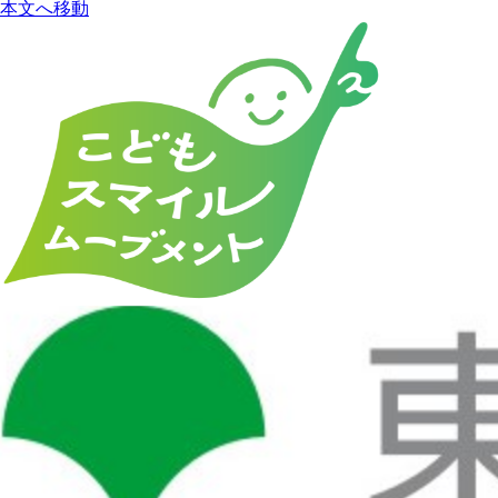
本文へ移動