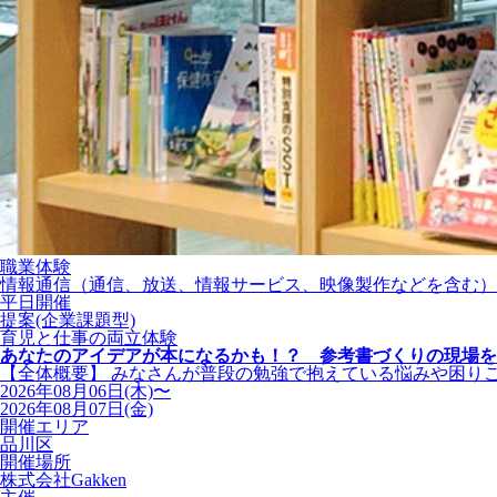
職業体験
情報通信（通信、放送、情報サービス、映像製作などを含む）
平日開催
提案(企業課題型)
育児と仕事の両立体験
あなたのアイデアが本になるかも！？ 参考書づくりの現場を
【全体概要】 みなさんが普段の勉強で抱えている悩みや困りごと
2026年08月06日(木)〜
2026年08月07日(金)
開催エリア
品川区
開催場所
株式会社Gakken