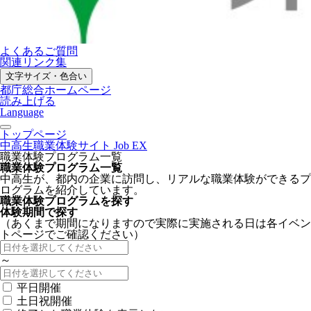
よくあるご質問
関連リンク集
文字サイズ・色合い
都庁総合ホームページ
読み上げる
Language
トップページ
中高生職業体験サイト Job EX
職業体験プログラム一覧
職業体験プログラム一覧
中高生が、都内の企業に訪問し、リアルな職業体験ができるプ
ログラムを紹介しています。
職業体験プログラムを探す
体験期間で探す
（あくまで期間になりますので実際に実施される日は各イベン
トページでご確認ください）
～
平日開催
土日祝開催