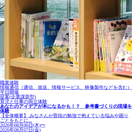
職業体験
情報通信（通信、放送、情報サービス、映像製作などを含む）
平日開催
提案(企業課題型)
育児と仕事の両立体験
あなたのアイデアが本になるかも！？ 参考書づくりの現場を
体験
【全体概要】 みなさんが普段の勉強で抱えている悩みや困り
ごとをもとに...
2026年08月06日(木)〜
2026年08月07日(金)