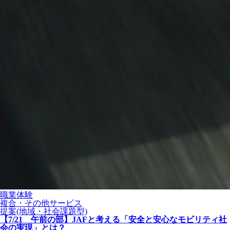
職業体験
複合・その他サービス
提案(地域・社会課題型)
【7/21 午前の部】JAFと考える「安全と安心なモビリティ社
会の実現」とは？