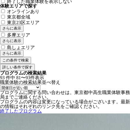
終了した職業体験を表示しない
体験エリアで探す
オンラインあり
東京都全域
東京23区エリア
さらに表示
多摩エリア
さらに表示
島しょエリア
さらに表示
詳しい条件で探す
プログラムの検索結果
93
件中
81〜93件表示
職業体験の検索結果
並べ替え
プログラムに関する問い合わせは、東京都中高生職業体験事務
局までご連絡ください。
プログラムの内容は変更になっている場合がございます。最新
の情報はそれぞれのリンク先をご確認ください。
終了したプログラム