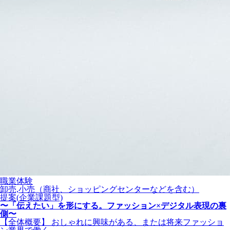
職業体験
卸売,小売（商社、ショッピングセンターなどを含む）
提案(企業課題型)
〜「伝えたい」を形にする。ファッション×デジタル表現の裏
側〜
【全体概要】 おしゃれに興味がある、または将来ファッショ