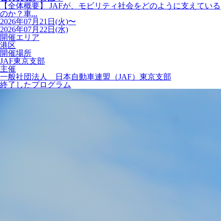
【全体概要】 JAFが、モビリティ社会をどのように支えている
のか？車...
2026年07月21日(火)〜
2026年07月22日(水)
開催エリア
港区
開催場所
JAF東京支部
主催
一般社団法人 日本自動車連盟（JAF）東京支部
終了したプログラム