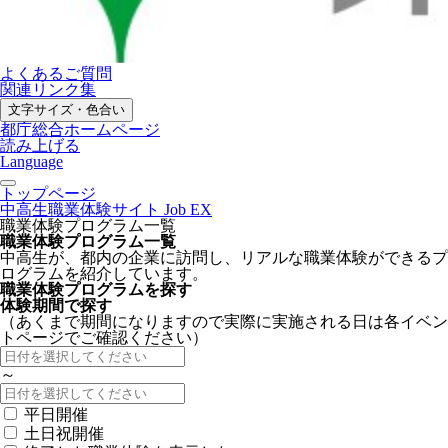
よくあるご質問
関連リンク集
文字サイズ・色合い
都庁総合ホームページ
読み上げる
Language
トップページ
中高生職業体験サイト Job EX
職業体験プログラム一覧
職業体験プログラム一覧
中高生が、都内の企業に訪問し、リアルな職業体験ができるプ
ログラムを紹介しています。
職業体験プログラムを探す
体験期間で探す
（あくまで期間になりますので実際に実施される日は各イベン
トページでご確認ください）
～
平日開催
土日祝開催