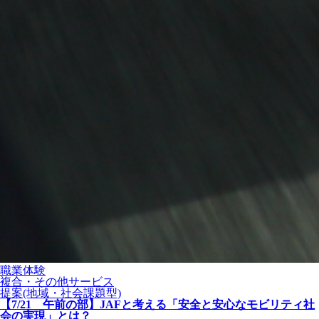
職業体験
複合・その他サービス
提案(地域・社会課題型)
【7/21 午前の部】JAFと考える「安全と安心なモビリティ社
会の実現」とは？