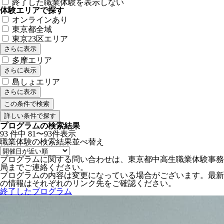
終了した職業体験を表示しない
体験エリアで探す
オンラインあり
東京都全域
東京23区エリア
さらに表示
多摩エリア
さらに表示
島しょエリア
さらに表示
詳しい条件で探す
プログラムの検索結果
93
件中
81〜93件表示
職業体験の検索結果
並べ替え
プログラムに関する問い合わせは、東京都中高生職業体験事務
局までご連絡ください。
プログラムの内容は変更になっている場合がございます。最新
の情報はそれぞれのリンク先をご確認ください。
終了したプログラム