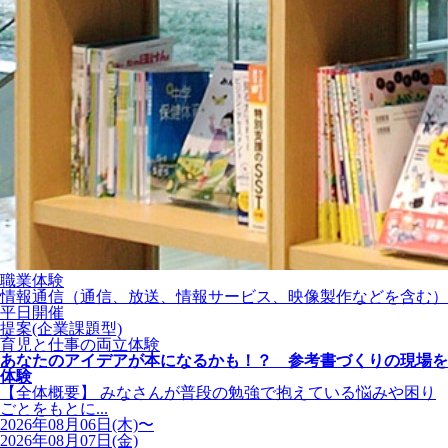
職業体験
情報通信（通信、放送、情報サービス、映像製作などを含む）
平日開催
提案(企業課題型)
育児と仕事の両立体験
あなたのアイデアが本になるかも！？ 参考書づくりの現場を
体験
【全体概要】 みなさんが普段の勉強で抱えている悩みや困り
ごとをもとに...
2026年08月06日(木)〜
2026年08月07日(金)