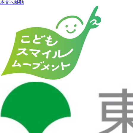
本文へ移動