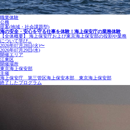
職業体験
公務
提案(地域・社会課題型)
海の安全・安心を守る仕事を体験！海上保安庁の業務体験
【全体概要】 海上保安庁および東京海上保安部の役割や業務
について学び...
2026年07月28日(火)〜
2026年07月29日(水)
開催エリア
江東区
開催場所
東京海上保安部
主催
海上保安庁 第三管区海上保安本部 東京海上保安部
終了したプログラム