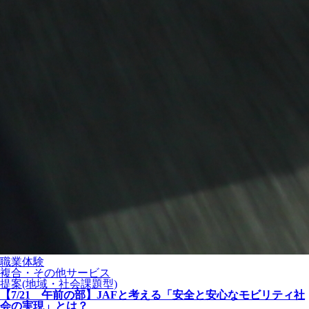
職業体験
複合・その他サービス
提案(地域・社会課題型)
【7/21 午前の部】JAFと考える「安全と安心なモビリティ社
会の実現」とは？