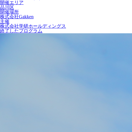
開催エリア
品川区
開催場所
株式会社Gakken
主催
株式会社学研ホールディングス
終了したプログラム