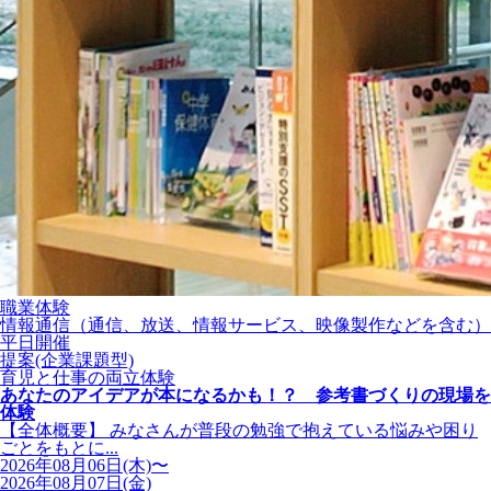
職業体験
情報通信（通信、放送、情報サービス、映像製作などを含む）
平日開催
提案(企業課題型)
育児と仕事の両立体験
あなたのアイデアが本になるかも！？ 参考書づくりの現場を
体験
【全体概要】 みなさんが普段の勉強で抱えている悩みや困り
ごとをもとに...
2026年08月06日(木)〜
2026年08月07日(金)