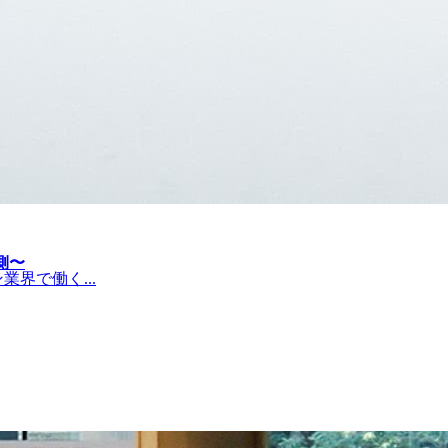
側〜
界で働く...