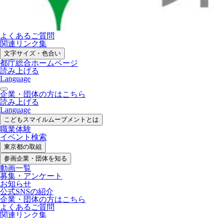
よくあるご質問
関連リンク集
文字サイズ・色合い
都庁総合ホームページ
読み上げる
Language
企業・団体の方はこちら
読み上げる
Language
こどもスマイル
ムーブメントとは
職業体験
イベント検索
東京都の取組
参画企業・
団体を知る
動画一覧
募集・
アンケート
お知らせ
公式SNS
の紹介
企業・団体の方
はこちら
よくあるご質問
関連リンク集