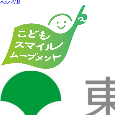
本文へ移動