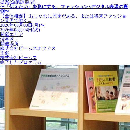
提案(企業課題型)
〜「伝えたい」を形にする。ファッション×デジタル表現の裏
側〜
【全体概要】 おしゃれに興味がある、または将来ファッショ
ン業界で働く...
2026年08月03日(月)〜
2026年08月04日(火)
開催エリア
渋谷区
開催場所
株式会社ビームスオフィス
主催
株式会社ビームス
終了したプログラム