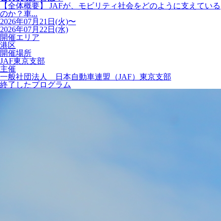
【全体概要】 JAFが、モビリティ社会をどのように支えている
のか？車...
2026年07月21日(火)〜
2026年07月22日(水)
開催エリア
港区
開催場所
JAF東京支部
主催
一般社団法人 日本自動車連盟（JAF）東京支部
終了したプログラム