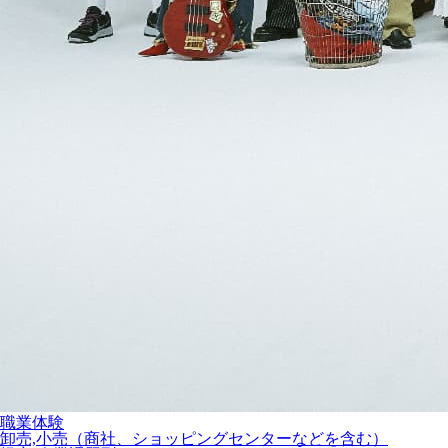
職業体験
卸売,小売（商社、ショッピングセンターなどを含む）