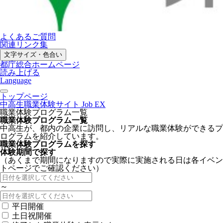
よくあるご質問
関連リンク集
文字サイズ・色合い
都庁総合ホームページ
読み上げる
Language
トップページ
中高生職業体験サイト Job EX
職業体験プログラム一覧
職業体験プログラム一覧
中高生が、都内の企業に訪問し、リアルな職業体験ができるプ
ログラムを紹介しています。
職業体験プログラムを探す
体験期間で探す
（あくまで期間になりますので実際に実施される日は各イベン
トページでご確認ください）
～
平日開催
土日祝開催