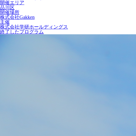
開催エリア
品川区
開催場所
株式会社Gakken
主催
株式会社学研ホールディングス
終了したプログラム