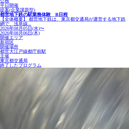
公務
平日開催
提案(企業課題型)
都営地下鉄の駅業務体験 B日程
【全体概要】 都営地下鉄は、東京都交通局が運営する地下鉄
網で、浅草線...
2026年08月05日(水)〜
2026年08月06日(木)
開催エリア
新宿区
開催場所
都営大江戸線都庁前駅
主催
東京都交通局
終了したプログラム