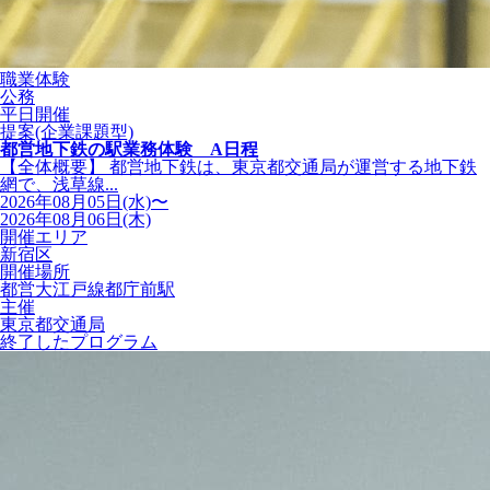
職業体験
公務
平日開催
提案(企業課題型)
都営地下鉄の駅業務体験 A日程
【全体概要】 都営地下鉄は、東京都交通局が運営する地下鉄
網で、浅草線...
2026年08月05日(水)〜
2026年08月06日(木)
開催エリア
新宿区
開催場所
都営大江戸線都庁前駅
主催
東京都交通局
終了したプログラム