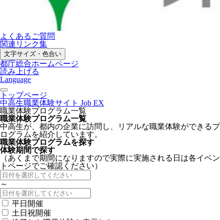
よくあるご質問
関連リンク集
文字サイズ・色合い
都庁総合ホームページ
読み上げる
Language
トップページ
中高生職業体験サイト Job EX
職業体験プログラム一覧
職業体験プログラム一覧
中高生が、都内の企業に訪問し、リアルな職業体験ができるプ
ログラムを紹介しています。
職業体験プログラムを探す
体験期間で探す
（あくまで期間になりますので実際に実施される日は各イベン
トページでご確認ください）
～
平日開催
土日祝開催