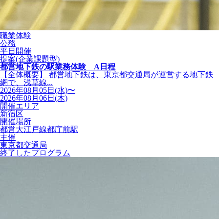
職業体験
公務
平日開催
提案(企業課題型)
都営地下鉄の駅業務体験 A日程
【全体概要】 都営地下鉄は、東京都交通局が運営する地下鉄
網で、浅草線...
2026年08月05日(水)〜
2026年08月06日(木)
開催エリア
新宿区
開催場所
都営大江戸線都庁前駅
主催
東京都交通局
終了したプログラム