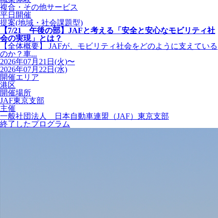
複合・その他サービス
平日開催
提案(地域・社会課題型)
【7/21 午後の部】JAFと考える「安全と安心なモビリティ社
会の実現」とは？
【全体概要】 JAFが、モビリティ社会をどのように支えている
のか？車...
2026年07月21日(火)〜
2026年07月22日(水)
開催エリア
港区
開催場所
JAF東京支部
主催
一般社団法人 日本自動車連盟（JAF）東京支部
終了したプログラム