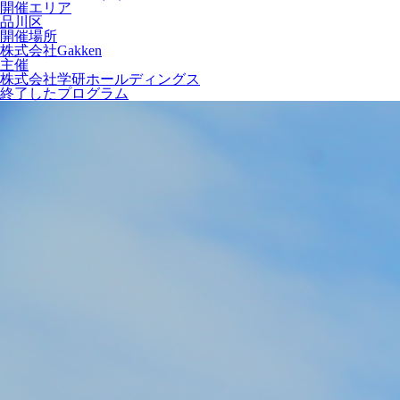
開催エリア
品川区
開催場所
株式会社Gakken
主催
株式会社学研ホールディングス
終了したプログラム