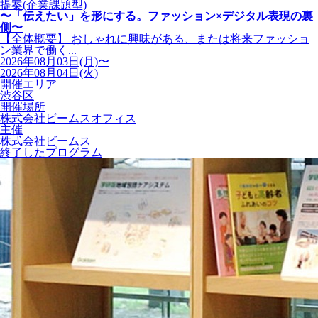
提案(企業課題型)
〜「伝えたい」を形にする。ファッション×デジタル表現の裏
側〜
【全体概要】 おしゃれに興味がある、または将来ファッショ
ン業界で働く...
2026年08月03日(月)〜
2026年08月04日(火)
開催エリア
渋谷区
開催場所
株式会社ビームスオフィス
主催
株式会社ビームス
終了したプログラム