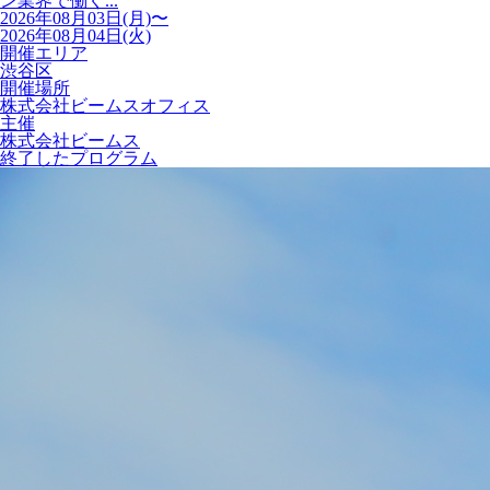
ン業界で働く...
2026年08月03日(月)〜
2026年08月04日(火)
開催エリア
渋谷区
開催場所
株式会社ビームスオフィス
主催
株式会社ビームス
終了したプログラム