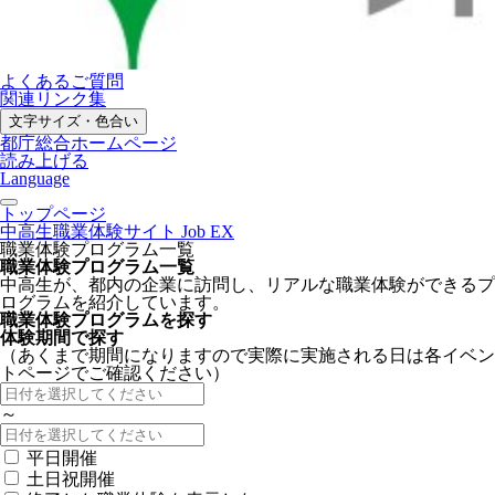
よくあるご質問
関連リンク集
文字サイズ・色合い
都庁総合ホームページ
読み上げる
Language
トップページ
中高生職業体験サイト Job EX
職業体験プログラム一覧
職業体験プログラム一覧
中高生が、都内の企業に訪問し、リアルな職業体験ができるプ
ログラムを紹介しています。
職業体験プログラムを探す
体験期間で探す
（あくまで期間になりますので実際に実施される日は各イベン
トページでご確認ください）
～
平日開催
土日祝開催