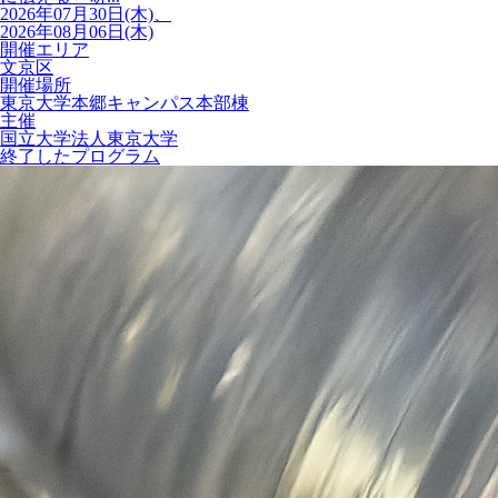
2026年07月30日(木)、
2026年08月06日(木)
開催エリア
文京区
開催場所
東京大学本郷キャンパス本部棟
主催
国立大学法人東京大学
終了したプログラム