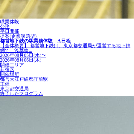
職業体験
公務
平日開催
提案(企業課題型)
都営地下鉄の駅業務体験 A日程
【全体概要】 都営地下鉄は、東京都交通局が運営する地下鉄
網で、浅草線...
2026年08月05日(水)〜
2026年08月06日(木)
開催エリア
新宿区
開催場所
都営大江戸線都庁前駅
主催
東京都交通局
終了したプログラム