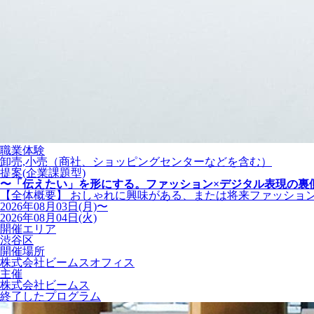
職業体験
卸売,小売（商社、ショッピングセンターなどを含む）
提案(企業課題型)
〜「伝えたい」を形にする。ファッション×デジタル表現の裏
【全体概要】 おしゃれに興味がある、または将来ファッション業
2026年08月03日(月)〜
2026年08月04日(火)
開催エリア
渋谷区
開催場所
株式会社ビームスオフィス
主催
株式会社ビームス
終了したプログラム