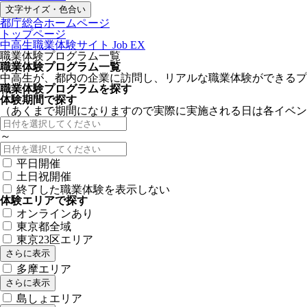
文字サイズ・色合い
都庁総合ホームページ
トップページ
中高生職業体験サイト Job EX
職業体験プログラム一覧
職業体験プログラム一覧
中高生が、都内の企業に訪問し、リアルな職業体験ができるプ
職業体験プログラムを探す
体験期間で探す
（あくまで期間になりますので実際に実施される日は各イベン
～
平日開催
土日祝開催
終了した職業体験を表示しない
体験エリアで探す
オンラインあり
東京都全域
東京23区エリア
さらに表示
多摩エリア
さらに表示
島しょエリア