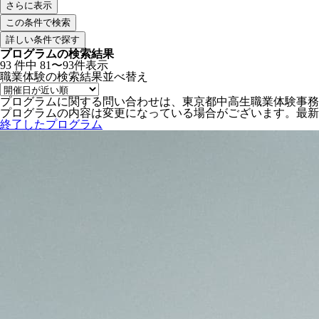
さらに表示
詳しい条件で探す
プログラムの検索結果
93
件中
81〜93件表示
職業体験の検索結果
並べ替え
プログラムに関する問い合わせは、東京都中高生職業体験事務
プログラムの内容は変更になっている場合がございます。最新
終了したプログラム