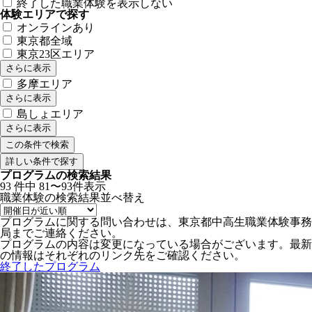
終了した職業体験を表示しない
体験エリアで探す
オンラインあり
東京都全域
東京23区エリア
さらに表示
多摩エリア
さらに表示
島しょエリア
さらに表示
詳しい条件で探す
プログラムの検索結果
93
件中
81〜93件表示
職業体験の検索結果
並べ替え
プログラムに関する問い合わせは、東京都中高生職業体験事務
局までご連絡ください。
プログラムの内容は変更になっている場合がございます。最新
の情報はそれぞれのリンク先をご確認ください。
終了したプログラム