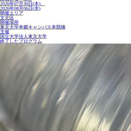
2026年07月30日(木)、
2026年08月06日(木)
開催エリア
文京区
開催場所
東京大学本郷キャンパス本部棟
主催
国立大学法人東京大学
終了したプログラム