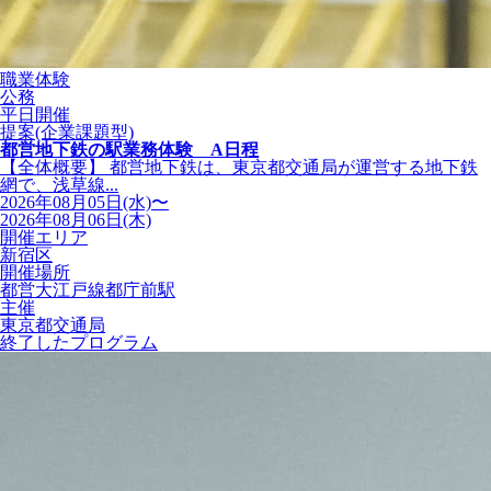
職業体験
公務
平日開催
提案(企業課題型)
都営地下鉄の駅業務体験 A日程
【全体概要】 都営地下鉄は、東京都交通局が運営する地下鉄
網で、浅草線...
2026年08月05日(水)〜
2026年08月06日(木)
開催エリア
新宿区
開催場所
都営大江戸線都庁前駅
主催
東京都交通局
終了したプログラム