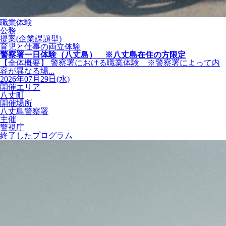
職業体験
公務
提案(企業課題型)
育児と仕事の両立体験
警察署一日体験（八丈島） ※八丈島在住の方限定
【全体概要】 警察署における職業体験 ※警察署によって内
容が異なる場...
2026年07月29日(水)
開催エリア
八丈町
開催場所
八丈島警察署
主催
警視庁
終了したプログラム