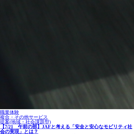
職業体験
複合・その他サービス
提案(地域・社会課題型)
【7/21 午前の部】JAFと考える「安全と安心なモビリティ社
会の実現」とは？