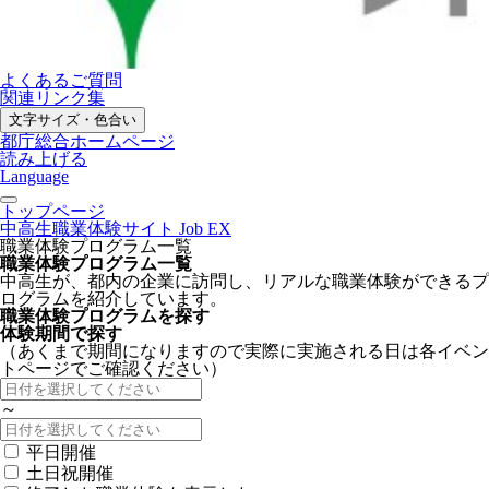
よくあるご質問
関連リンク集
文字サイズ・色合い
都庁総合ホームページ
読み上げる
Language
トップページ
中高生職業体験サイト Job EX
職業体験プログラム一覧
職業体験プログラム一覧
中高生が、都内の企業に訪問し、リアルな職業体験ができるプ
ログラムを紹介しています。
職業体験プログラムを探す
体験期間で探す
（あくまで期間になりますので実際に実施される日は各イベン
トページでご確認ください）
～
平日開催
土日祝開催