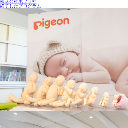
株式会社ポプラ社
終了したプログラム