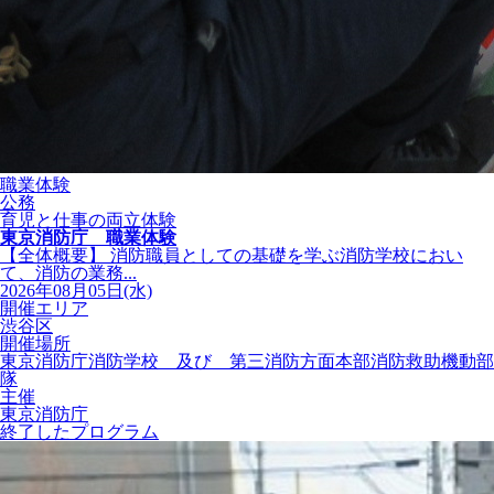
職業体験
公務
育児と仕事の両立体験
東京消防庁 職業体験
【全体概要】 消防職員としての基礎を学ぶ消防学校におい
て、消防の業務...
2026年08月05日(水)
開催エリア
渋谷区
開催場所
東京消防庁消防学校 及び 第三消防方面本部消防救助機動部
隊
主催
東京消防庁
終了したプログラム