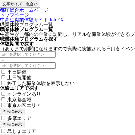
文字サイズ・色合い
都庁総合ホームページ
トップページ
中高生職業体験サイト Job EX
職業体験プログラム一覧
職業体験プログラム一覧
中高生が、都内の企業に訪問し、リアルな職業体験ができるプ
職業体験プログラムを探す
体験期間で探す
（あくまで期間になりますので実際に実施される日は各イベン
～
平日開催
土日祝開催
終了した職業体験を表示しない
体験エリアで探す
オンラインあり
東京都全域
東京23区エリア
さらに表示
多摩エリア
さらに表示
島しょエリア