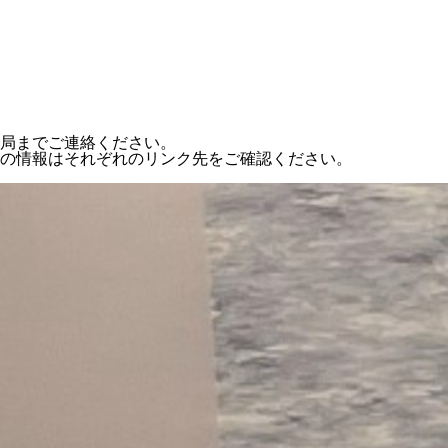
局までご連絡ください。
の情報はそれぞれのリンク先をご確認ください。