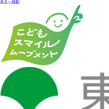
本文へ移動