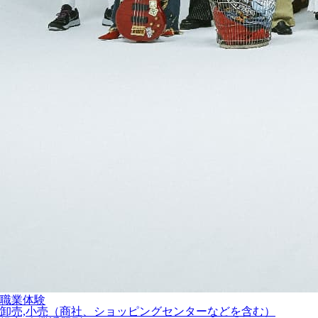
職業体験
卸売,小売（商社、ショッピングセンターなどを含む）