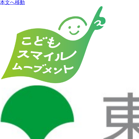
本文へ移動