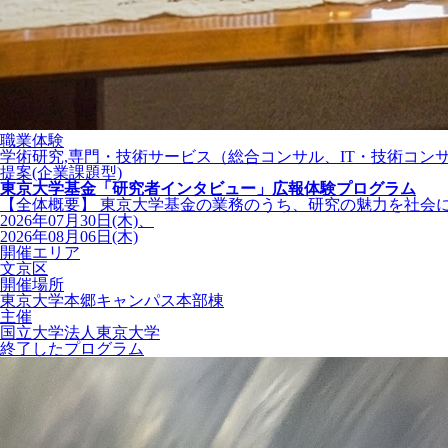
職業体験
学術研究,専門・技術サービス（総合コンサル、IT・技術コン
提案(企業課題型)
東京大学基金「研究者インタビュー」広報体験プログラム
【全体概要】 東京大学基金の業務のうち、研究の魅力を社会に伝
2026年07月30日(木)、
2026年08月06日(木)
開催エリア
文京区
開催場所
東京大学本郷キャンパス本部棟
主催
国立大学法人東京大学
終了したプログラム