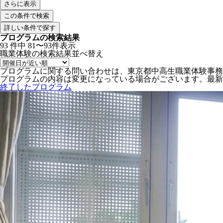
さらに表示
詳しい条件で探す
プログラムの検索結果
93
件中
81〜93件表示
職業体験の検索結果
並べ替え
プログラムに関する問い合わせは、東京都中高生職業体験事務
プログラムの内容は変更になっている場合がございます。最新
終了したプログラム