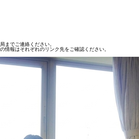
局までご連絡ください。
の情報はそれぞれのリンク先をご確認ください。