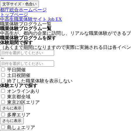
文字サイズ・色合い
都庁総合ホームページ
トップページ
中高生職業体験サイト Job EX
職業体験プログラム一覧
職業体験プログラム一覧
中高生が、都内の企業に訪問し、リアルな職業体験ができるプ
職業体験プログラムを探す
体験期間で探す
（あくまで期間になりますので実際に実施される日は各イベン
～
平日開催
土日祝開催
終了した職業体験を表示しない
体験エリアで探す
オンラインあり
東京都全域
東京23区エリア
さらに表示
多摩エリア
さらに表示
島しょエリア