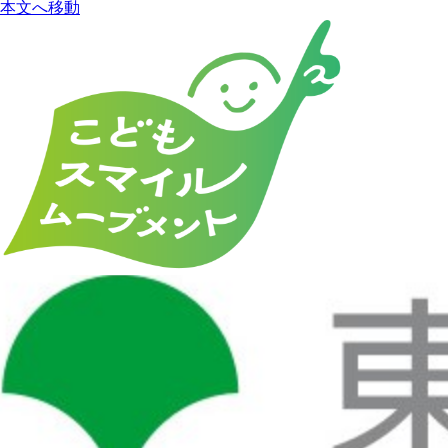
本文へ移動