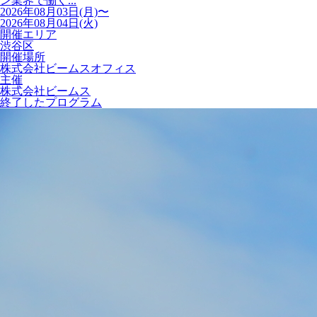
ン業界で働く...
2026年08月03日(月)〜
2026年08月04日(火)
開催エリア
渋谷区
開催場所
株式会社ビームスオフィス
主催
株式会社ビームス
終了したプログラム