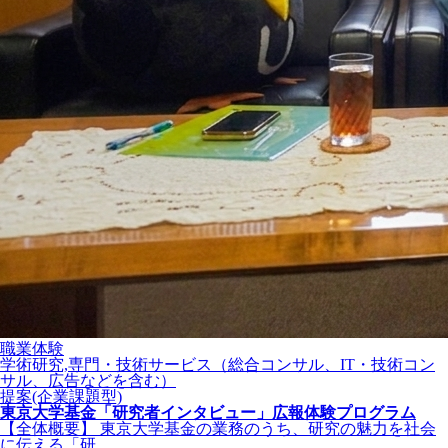
職業体験
学術研究,専門・技術サービス（総合コンサル、IT・技術コン
サル、広告などを含む）
提案(企業課題型)
東京大学基金「研究者インタビュー」広報体験プログラム
【全体概要】 東京大学基金の業務のうち、研究の魅力を社会
に伝える「研...