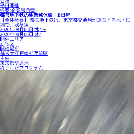
公務
平日開催
提案(企業課題型)
都営地下鉄の駅業務体験 B日程
【全体概要】 都営地下鉄は、東京都交通局が運営する地下鉄
網で、浅草線...
2026年08月05日(水)〜
2026年08月06日(木)
開催エリア
新宿区
開催場所
都営大江戸線都庁前駅
主催
東京都交通局
終了したプログラム