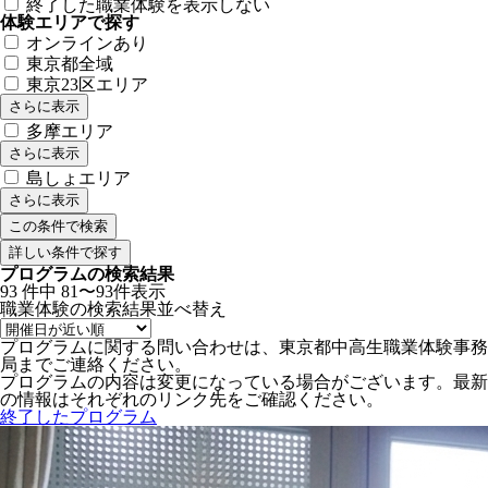
終了した職業体験を表示しない
体験エリアで探す
オンラインあり
東京都全域
東京23区エリア
さらに表示
多摩エリア
さらに表示
島しょエリア
さらに表示
詳しい条件で探す
プログラムの検索結果
93
件中
81〜93件表示
職業体験の検索結果
並べ替え
プログラムに関する問い合わせは、東京都中高生職業体験事務
局までご連絡ください。
プログラムの内容は変更になっている場合がございます。最新
の情報はそれぞれのリンク先をご確認ください。
終了したプログラム