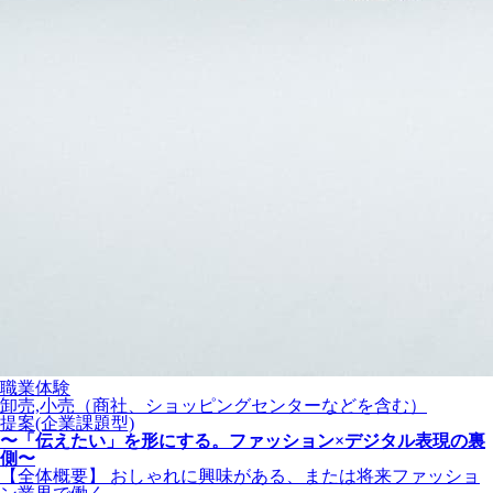
職業体験
卸売,小売（商社、ショッピングセンターなどを含む）
提案(企業課題型)
〜「伝えたい」を形にする。ファッション×デジタル表現の裏
側〜
【全体概要】 おしゃれに興味がある、または将来ファッショ