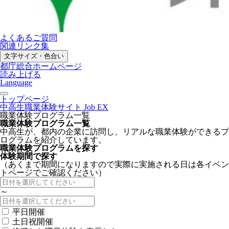
よくあるご質問
関連リンク集
文字サイズ・色合い
都庁総合ホームページ
読み上げる
Language
トップページ
中高生職業体験サイト Job EX
職業体験プログラム一覧
職業体験プログラム一覧
中高生が、都内の企業に訪問し、リアルな職業体験ができるプ
ログラムを紹介しています。
職業体験プログラムを探す
体験期間で探す
（あくまで期間になりますので実際に実施される日は各イベン
トページでご確認ください）
～
平日開催
土日祝開催