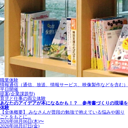
職業体験
情報通信（通信、放送、情報サービス、映像製作などを含む）
平日開催
提案(企業課題型)
育児と仕事の両立体験
あなたのアイデアが本になるかも！？ 参考書づくりの現場を
体験
【全体概要】 みなさんが普段の勉強で抱えている悩みや困り
ごとをもとに...
2026年08月06日(木)〜
2026年08月07日(金)