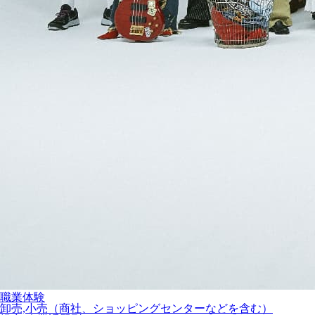
職業体験
卸売,小売（商社、ショッピングセンターなどを含む）