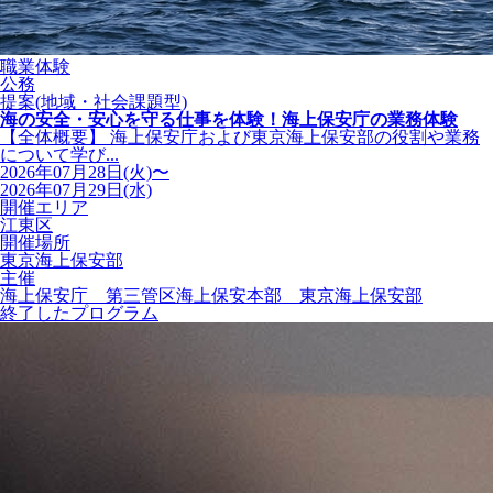
職業体験
公務
提案(地域・社会課題型)
海の安全・安心を守る仕事を体験！海上保安庁の業務体験
【全体概要】 海上保安庁および東京海上保安部の役割や業務
について学び...
2026年07月28日(火)〜
2026年07月29日(水)
開催エリア
江東区
開催場所
東京海上保安部
主催
海上保安庁 第三管区海上保安本部 東京海上保安部
終了したプログラム