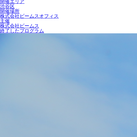
開催エリア
渋谷区
開催場所
株式会社ビームスオフィス
主催
株式会社ビームス
終了したプログラム