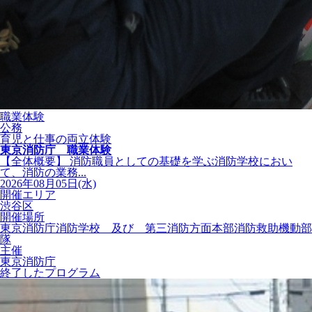
職業体験
公務
育児と仕事の両立体験
東京消防庁 職業体験
【全体概要】 消防職員としての基礎を学ぶ消防学校におい
て、消防の業務...
2026年08月05日(水)
開催エリア
渋谷区
開催場所
東京消防庁消防学校 及び 第三消防方面本部消防救助機動部
隊
主催
東京消防庁
終了したプログラム