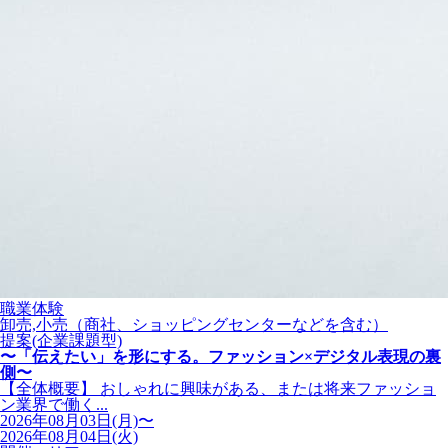
職業体験
卸売,小売（商社、ショッピングセンターなどを含む）
提案(企業課題型)
〜「伝えたい」を形にする。ファッション×デジタル表現の裏
側〜
【全体概要】 おしゃれに興味がある、または将来ファッショ
ン業界で働く...
2026年08月03日(月)〜
2026年08月04日(火)