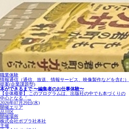
職業体験
情報通信（通信、放送、情報サービス、映像製作などを含む）
提案(企業課題型)
本ができるまで 〜編集者のお仕事体験〜
【全体概要】 このプログラムは、出版社の中でも本づくりの
中心となる「...
2026年07月29日(水)
開催エリア
品川区
開催場所
株式会社ポプラ社本社
主催