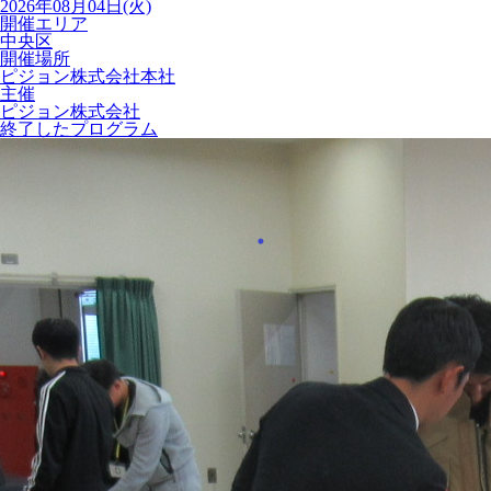
2026年08月04日(火)
開催エリア
中央区
開催場所
ピジョン株式会社本社
主催
ピジョン株式会社
終了したプログラム