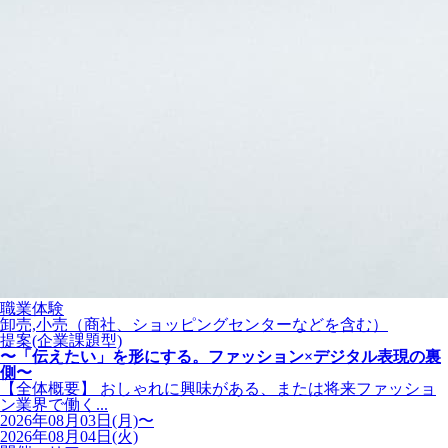
職業体験
卸売,小売（商社、ショッピングセンターなどを含む）
提案(企業課題型)
〜「伝えたい」を形にする。ファッション×デジタル表現の裏
側〜
【全体概要】 おしゃれに興味がある、または将来ファッショ
ン業界で働く...
2026年08月03日(月)〜
2026年08月04日(火)