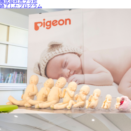
株式会社ポプラ社
終了したプログラム