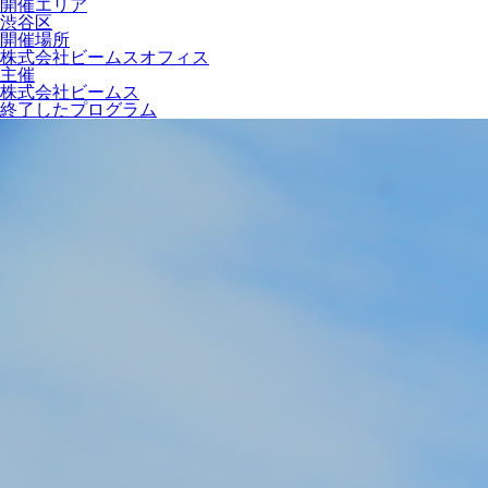
開催エリア
渋谷区
開催場所
株式会社ビームスオフィス
主催
株式会社ビームス
終了したプログラム