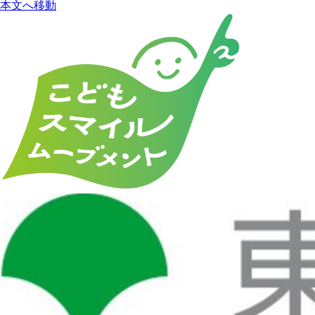
本文へ移動