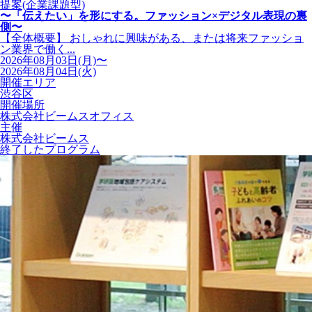
提案(企業課題型)
〜「伝えたい」を形にする。ファッション×デジタル表現の裏
側〜
【全体概要】 おしゃれに興味がある、または将来ファッショ
ン業界で働く...
2026年08月03日(月)〜
2026年08月04日(火)
開催エリア
渋谷区
開催場所
株式会社ビームスオフィス
主催
株式会社ビームス
終了したプログラム