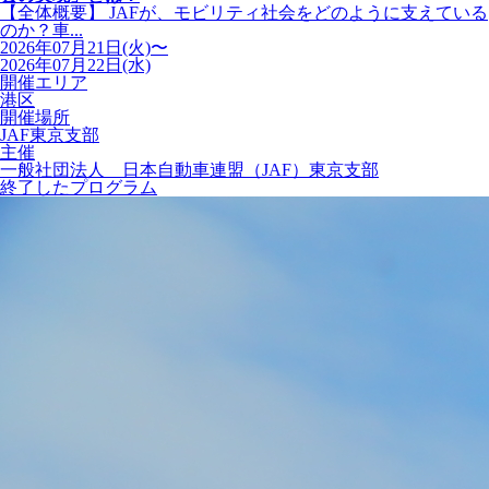
【全体概要】 JAFが、モビリティ社会をどのように支えている
のか？車...
2026年07月21日(火)〜
2026年07月22日(水)
開催エリア
港区
開催場所
JAF東京支部
主催
一般社団法人 日本自動車連盟（JAF）東京支部
終了したプログラム