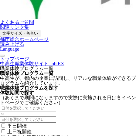
よくあるご質問
関連リンク集
文字サイズ・色合い
都庁総合ホームページ
読み上げる
Language
トップページ
中高生職業体験サイト Job EX
職業体験プログラム一覧
職業体験プログラム一覧
中高生が、都内の企業に訪問し、リアルな職業体験ができるプ
ログラムを紹介しています。
職業体験プログラムを探す
体験期間で探す
（あくまで期間になりますので実際に実施される日は各イベン
トページでご確認ください）
～
平日開催
土日祝開催