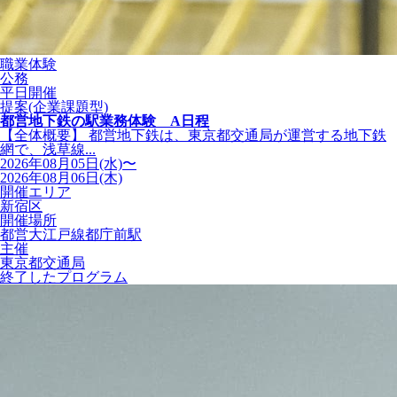
職業体験
公務
平日開催
提案(企業課題型)
都営地下鉄の駅業務体験 A日程
【全体概要】 都営地下鉄は、東京都交通局が運営する地下鉄
網で、浅草線...
2026年08月05日(水)〜
2026年08月06日(木)
開催エリア
新宿区
開催場所
都営大江戸線都庁前駅
主催
東京都交通局
終了したプログラム