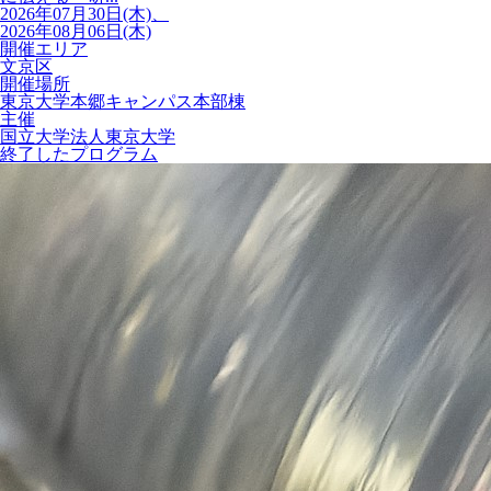
2026年07月30日(木)、
2026年08月06日(木)
開催エリア
文京区
開催場所
東京大学本郷キャンパス本部棟
主催
国立大学法人東京大学
終了したプログラム