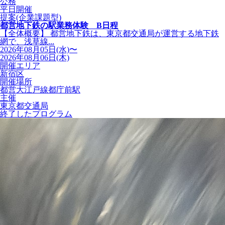
公務
平日開催
提案(企業課題型)
都営地下鉄の駅業務体験 B日程
【全体概要】 都営地下鉄は、東京都交通局が運営する地下鉄
網で、浅草線...
2026年08月05日(水)〜
2026年08月06日(木)
開催エリア
新宿区
開催場所
都営大江戸線都庁前駅
主催
東京都交通局
終了したプログラム