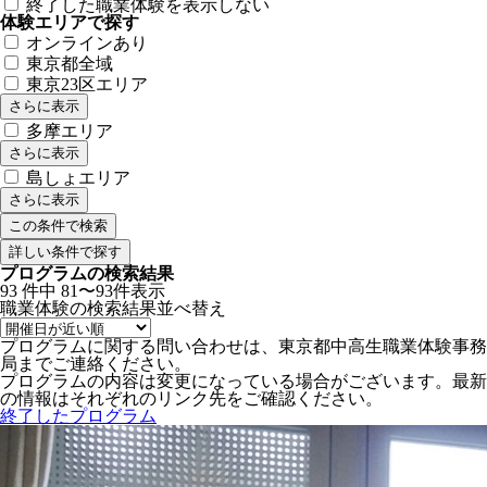
終了した職業体験を表示しない
体験エリアで探す
オンラインあり
東京都全域
東京23区エリア
さらに表示
多摩エリア
さらに表示
島しょエリア
さらに表示
詳しい条件で探す
プログラムの検索結果
93
件中
81〜93件表示
職業体験の検索結果
並べ替え
プログラムに関する問い合わせは、東京都中高生職業体験事務
局までご連絡ください。
プログラムの内容は変更になっている場合がございます。最新
の情報はそれぞれのリンク先をご確認ください。
終了したプログラム