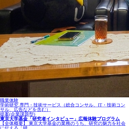
職業体験
学術研究,専門・技術サービス（総合コンサル、IT・技術コン
サル、広告などを含む）
提案(企業課題型)
東京大学基金「研究者インタビュー」広報体験プログラム
【全体概要】 東京大学基金の業務のうち、研究の魅力を社会
に伝える「研...