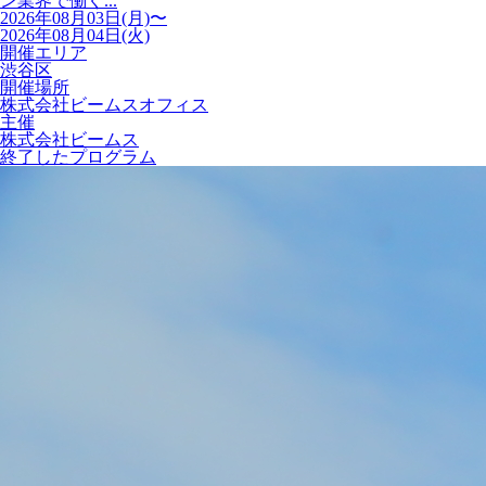
ン業界で働く...
2026年08月03日(月)〜
2026年08月04日(火)
開催エリア
渋谷区
開催場所
株式会社ビームスオフィス
主催
株式会社ビームス
終了したプログラム