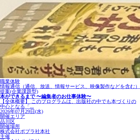
職業体験
情報通信（通信、放送、情報サービス、映像製作などを含む）
提案(企業課題型)
本ができるまで 〜編集者のお仕事体験〜
【全体概要】 このプログラムは、出版社の中でも本づくりの
中心となる「...
2026年07月29日(水)
開催エリア
品川区
開催場所
株式会社ポプラ社本社
主催