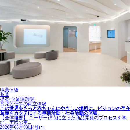
職業体験
製造
提案(企業課題型)
育児と仕事の両立体験
この世界をもっと赤ちゃんにやさしい場所に。ピジョンの存在
意義をカタチにする事業活動・社会活動の体験。
【全体概要】 ユーザー視点に立った商品開発のプロセスを学
び、実際の商...
2026年08月03日(月)〜