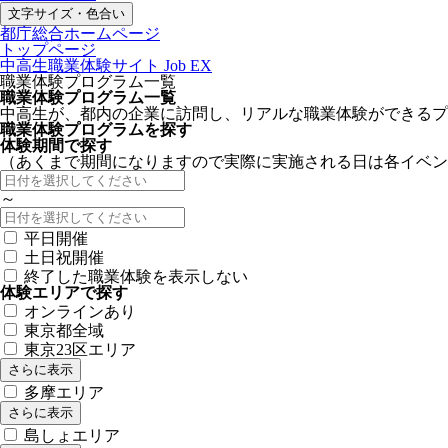
文字サイズ・色合い
都庁総合ホームページ
トップページ
中高生職業体験サイト Job EX
職業体験プログラム一覧
職業体験プログラム一覧
中高生が、都内の企業に訪問し、リアルな職業体験ができるプ
職業体験プログラムを探す
体験期間で探す
（あくまで期間になりますので実際に実施される日は各イベン
～
平日開催
土日祝開催
終了した職業体験を表示しない
体験エリアで探す
オンラインあり
東京都全域
東京23区エリア
さらに表示
多摩エリア
さらに表示
島しょエリア