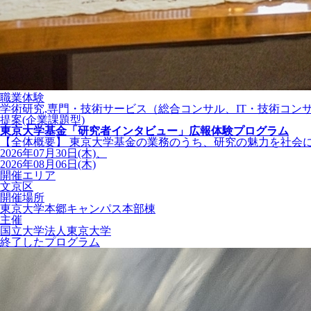
職業体験
学術研究,専門・技術サービス（総合コンサル、IT・技術コン
提案(企業課題型)
東京大学基金「研究者インタビュー」広報体験プログラム
【全体概要】 東京大学基金の業務のうち、研究の魅力を社会に伝
2026年07月30日(木)、
2026年08月06日(木)
開催エリア
文京区
開催場所
東京大学本郷キャンパス本部棟
主催
国立大学法人東京大学
終了したプログラム