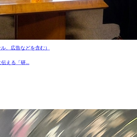
サル、広告などを含む）
える「研...