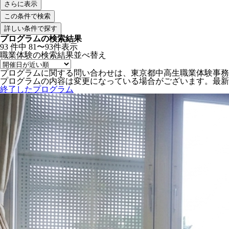
さらに表示
詳しい条件で探す
プログラムの検索結果
93
件中
81〜93件表示
職業体験の検索結果
並べ替え
プログラムに関する問い合わせは、東京都中高生職業体験事務
プログラムの内容は変更になっている場合がございます。最新
終了したプログラム