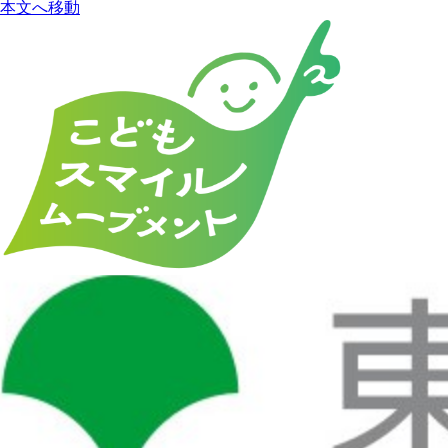
本文へ移動