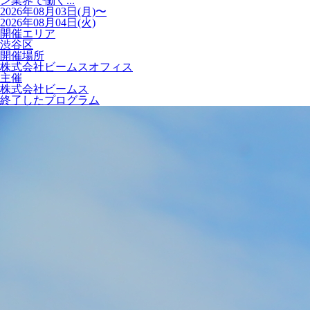
ン業界で働く...
2026年08月03日(月)〜
2026年08月04日(火)
開催エリア
渋谷区
開催場所
株式会社ビームスオフィス
主催
株式会社ビームス
終了したプログラム