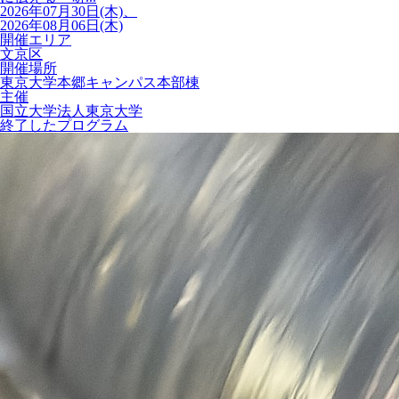
2026年07月30日(木)、
2026年08月06日(木)
開催エリア
文京区
開催場所
東京大学本郷キャンパス本部棟
主催
国立大学法人東京大学
終了したプログラム