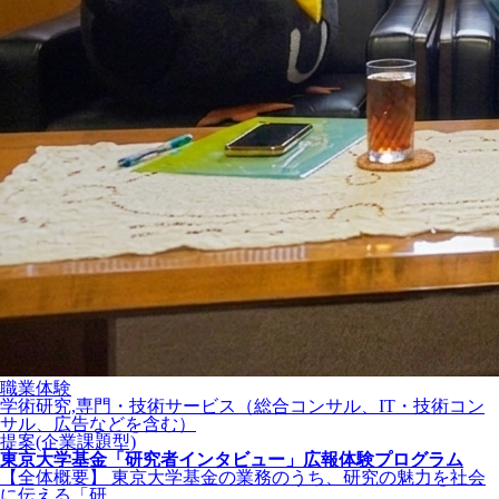
職業体験
学術研究,専門・技術サービス（総合コンサル、IT・技術コン
サル、広告などを含む）
提案(企業課題型)
東京大学基金「研究者インタビュー」広報体験プログラム
【全体概要】 東京大学基金の業務のうち、研究の魅力を社会
に伝える「研...