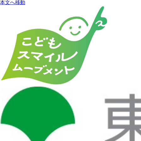
本文へ移動