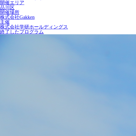
開催エリア
品川区
開催場所
株式会社Gakken
主催
株式会社学研ホールディングス
終了したプログラム