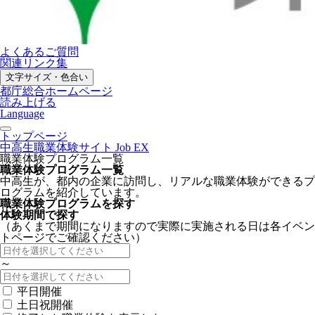
よくあるご質問
関連リンク集
文字サイズ・色合い
都庁総合ホームページ
読み上げる
Language
トップページ
中高生職業体験サイト Job EX
職業体験プログラム一覧
職業体験プログラム一覧
中高生が、都内の企業に訪問し、リアルな職業体験ができるプ
ログラムを紹介しています。
職業体験プログラムを探す
体験期間で探す
（あくまで期間になりますので実際に実施される日は各イベン
トページでご確認ください）
～
平日開催
土日祝開催