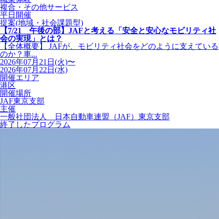
複合・その他サービス
平日開催
提案(地域・社会課題型)
【7/21 午後の部】JAFと考える「安全と安心なモビリティ社
会の実現」とは？
【全体概要】 JAFが、モビリティ社会をどのように支えている
のか？車...
2026年07月21日(火)〜
2026年07月22日(水)
開催エリア
港区
開催場所
JAF東京支部
主催
一般社団法人 日本自動車連盟（JAF）東京支部
終了したプログラム