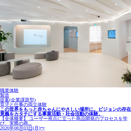
職業体験
製造
提案(企業課題型)
育児と仕事の両立体験
この世界をもっと赤ちゃんにやさしい場所に。ピジョンの存在
意義をカタチにする事業活動・社会活動の体験。
【全体概要】 ユーザー視点に立った商品開発のプロセスを学
び、実際の商...
2026年08月03日(月)〜