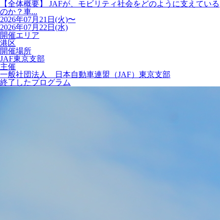
【全体概要】 JAFが、モビリティ社会をどのように支えている
のか？車...
2026年07月21日(火)〜
2026年07月22日(水)
開催エリア
港区
開催場所
JAF東京支部
主催
一般社団法人 日本自動車連盟（JAF）東京支部
終了したプログラム