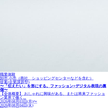
職業体験
卸売,小売（商社、ショッピングセンターなどを含む）
提案(企業課題型)
〜「伝えたい」を形にする。ファッション×デジタル表現の裏
側〜
【全体概要】 おしゃれに興味がある、または将来ファッショ
ン業界で働く...
2026年08月03日(月)〜
2026年08月04日(火)