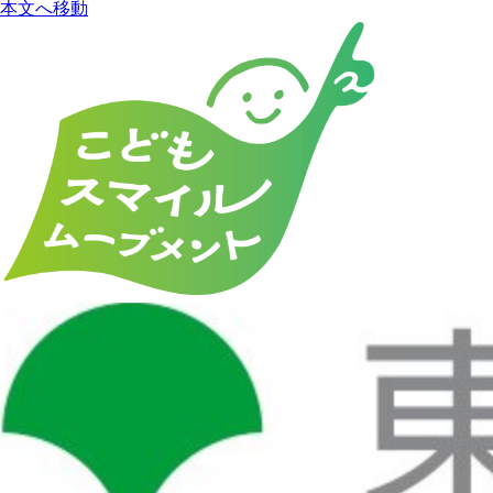
本文へ移動