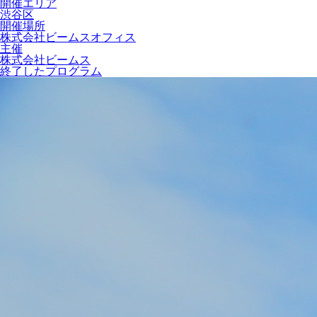
開催エリア
渋谷区
開催場所
株式会社ビームスオフィス
主催
株式会社ビームス
終了したプログラム