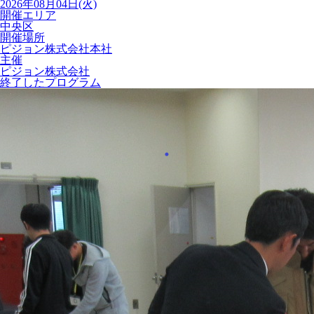
2026年08月04日(火)
開催エリア
中央区
開催場所
ピジョン株式会社本社
主催
ピジョン株式会社
終了したプログラム