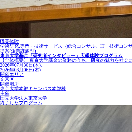
職業体験
学術研究,専門・技術サービス（総合コンサル、IT・技術コン
提案(企業課題型)
東京大学基金「研究者インタビュー」広報体験プログラム
【全体概要】 東京大学基金の業務のうち、研究の魅力を社会に伝
2026年07月30日(木)、
2026年08月06日(木)
開催エリア
文京区
開催場所
東京大学本郷キャンパス本部棟
主催
国立大学法人東京大学
終了したプログラム