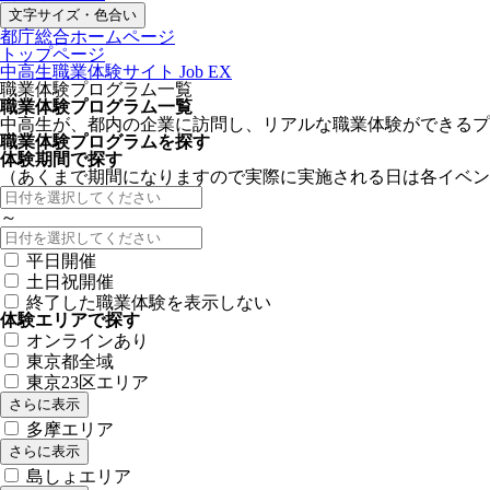
文字サイズ・色合い
都庁総合ホームページ
トップページ
中高生職業体験サイト Job EX
職業体験プログラム一覧
職業体験プログラム一覧
中高生が、都内の企業に訪問し、リアルな職業体験ができるプ
職業体験プログラムを探す
体験期間で探す
（あくまで期間になりますので実際に実施される日は各イベン
～
平日開催
土日祝開催
終了した職業体験を表示しない
体験エリアで探す
オンラインあり
東京都全域
東京23区エリア
さらに表示
多摩エリア
さらに表示
島しょエリア