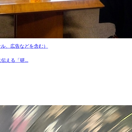
サル、広告などを含む）
える「研...