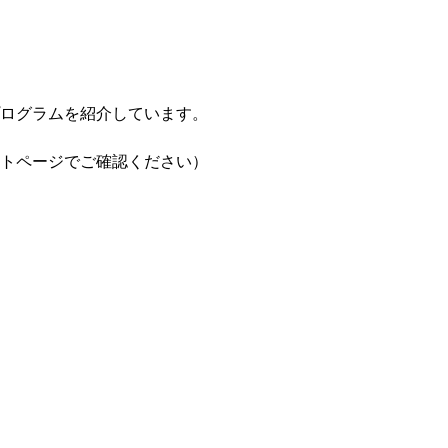
ログラムを紹介しています。
トページでご確認ください）