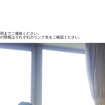
局までご連絡ください。
の情報はそれぞれのリンク先をご確認ください。