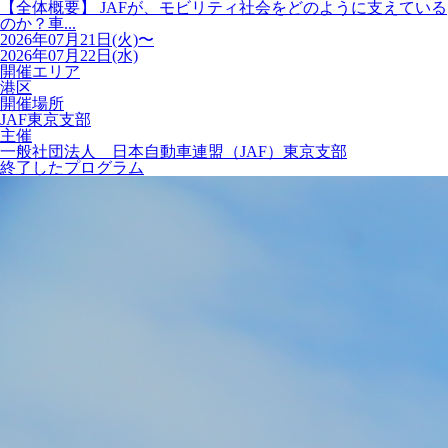
【全体概要】 JAFが、モビリティ社会をどのように支えている
のか？車...
2026年07月21日(火)〜
2026年07月22日(水)
開催エリア
港区
開催場所
JAF東京支部
主催
一般社団法人 日本自動車連盟（JAF）東京支部
終了したプログラム