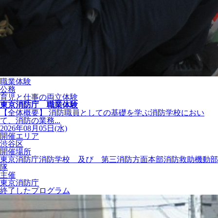
職業体験
公務
育児と仕事の両立体験
東京消防庁 職業体験
【全体概要】 消防職員としての基礎を学ぶ消防学校におい
て、消防の業務...
2026年08月05日(水)
開催エリア
渋谷区
開催場所
東京消防庁消防学校 及び 第三消防方面本部消防救助機動部
隊
主催
東京消防庁
終了したプログラム