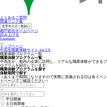
よくあるご質問
関連リンク集
文字サイズ・色合い
都庁総合ホームページ
読み上げる
Language
トップページ
中高生職業体験サイト Job EX
職業体験プログラム一覧
職業体験プログラム一覧
中高生が、都内の企業に訪問し、リアルな職業体験ができるプ
ログラムを紹介しています。
職業体験プログラムを探す
体験期間で探す
（あくまで期間になりますので実際に実施される日は各イベン
トページでご確認ください）
～
平日開催
土日祝開催