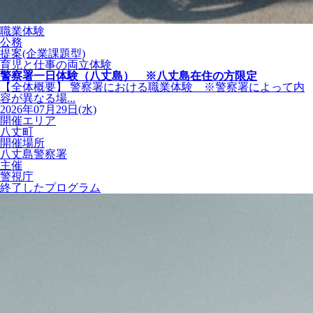
職業体験
公務
提案(企業課題型)
育児と仕事の両立体験
警察署一日体験（八丈島） ※八丈島在住の方限定
【全体概要】 警察署における職業体験 ※警察署によって内
容が異なる場...
2026年07月29日(水)
開催エリア
八丈町
開催場所
八丈島警察署
主催
警視庁
終了したプログラム