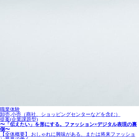
職業体験
卸売,小売（商社、ショッピングセンターなどを含む）
提案(企業課題型)
〜「伝えたい」を形にする。ファッション×デジタル表現の裏
側〜
【全体概要】 おしゃれに興味がある、または将来ファッショ