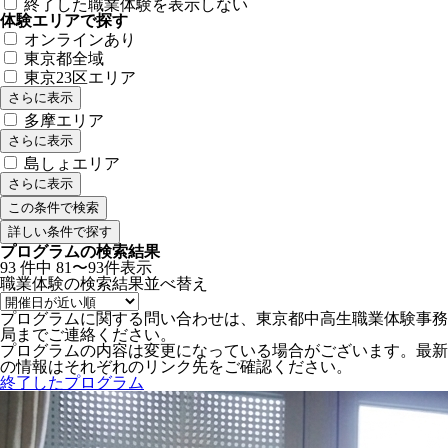
終了した職業体験を表示しない
体験エリアで探す
オンラインあり
東京都全域
東京23区エリア
さらに表示
多摩エリア
さらに表示
島しょエリア
さらに表示
詳しい条件で探す
プログラムの検索結果
93
件中
81〜93件表示
職業体験の検索結果
並べ替え
プログラムに関する問い合わせは、東京都中高生職業体験事務
局までご連絡ください。
プログラムの内容は変更になっている場合がございます。最新
の情報はそれぞれのリンク先をご確認ください。
終了したプログラム