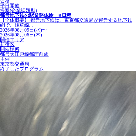
公務
平日開催
提案(企業課題型)
都営地下鉄の駅業務体験 B日程
【全体概要】 都営地下鉄は、東京都交通局が運営する地下鉄
網で、浅草線...
2026年08月05日(水)〜
2026年08月06日(木)
開催エリア
新宿区
開催場所
都営大江戸線都庁前駅
主催
東京都交通局
終了したプログラム