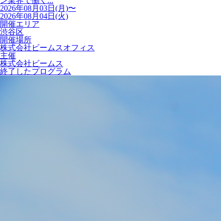
ン業界で働く...
2026年08月03日(月)〜
2026年08月04日(火)
開催エリア
渋谷区
開催場所
株式会社ビームスオフィス
主催
株式会社ビームス
終了したプログラム