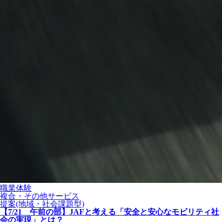
職業体験
複合・その他サービス
提案(地域・社会課題型)
【7/21 午前の部】JAFと考える「安全と安心なモビリティ社
会の実現」とは？