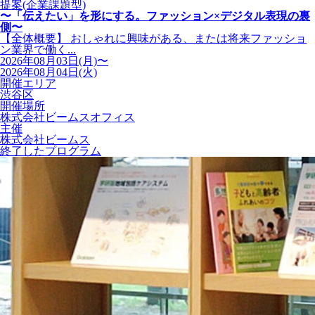
提案(企業課題型)
〜「伝えたい」を形にする。ファッション×デジタル表現の裏
側〜
【全体概要】 おしゃれに興味がある、または将来ファッショ
ン業界で働く...
2026年08月03日(月)〜
2026年08月04日(火)
開催エリア
渋谷区
開催場所
株式会社ビームスオフィス
主催
株式会社ビームス
終了したプログラム