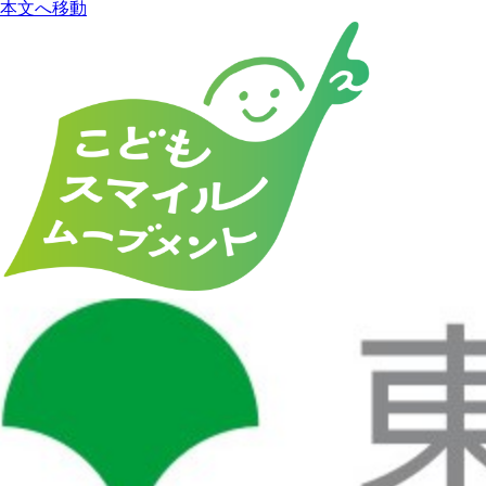
本文へ移動